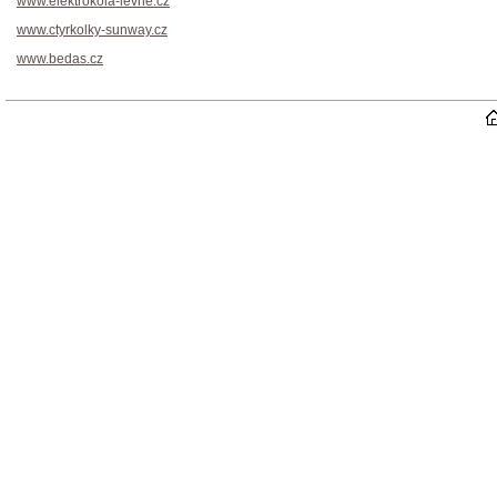
www.elektrokola-levne.cz
www.ctyrkolky-sunway.cz
www.bedas.cz