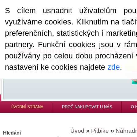
S cílem usnadnit uživatelům pou
využíváme cookies. Kliknutím na tlačí
preferenčních, statistických i market
partnery. Funkční cookies jsou v rá
Nakoupili na Bezva-Cen
používány po celou dobu procházení
Bezva-Cena je garance kvality
nastavení ke cookies najdete
zde
.
Bezva-Cena - kvalita vždy zaručena.
ÚVODNÍ STRANA
PROČ NAKUPOVAT U NÁS
O 
»
»
Úvod
Pitbike
Náhradní
Hledání