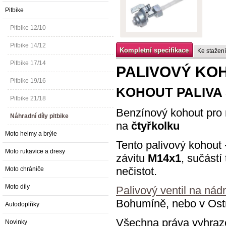
Pitbike
Pitbike 12/10
Pitbike 14/12
Kompletní specifikace
Ke stažení
Pitbike 17/14
PALIVOVÝ KOH
Pitbike 19/16
KOHOUT PALIVA
Pitbike 21/18
Benzínový kohout pro 
Náhradní díly pitbike
na
čtyřkolku
Moto helmy a brýle
Tento palivový kohout 
Moto rukavice a dresy
závitu
M14x1
, sučástí
nečistot.
Moto chrániče
Moto díly
Palivový ventil na ná
Bohumíně, nebo v Ost
Autodoplňky
Všechna práva vyhraz
Novinky