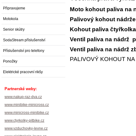
Připravujeme
Moto kohout paliva na
Palivový kohout nádrž
Motokola
Kohout paliva čtyřkolka
Senior skútry
Ventil paliva na nádrž 
SodaStream příslušenství
Ventil paliva na nádrž z
Příslušenství pro telefony
PALIVOVÝ KOHOUT NA
Ponožky
Elektrické pracovní rikšy
Partnerské weby:
www.nakup-raz-dva.cz
www.minibike-minicross.cz
www.minicross-minibike.cz
www.ctyrkolky-pitbike.cz
www.vzduchovky-levne.cz