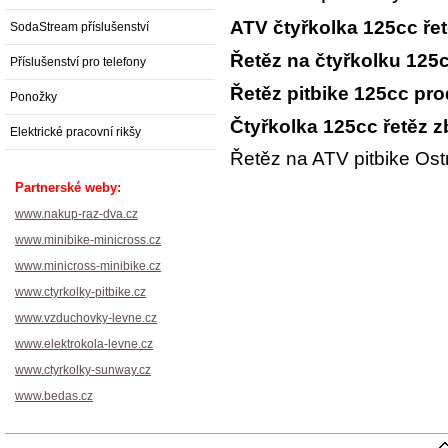
ATV čtyřkolka 125cc ře
SodaStream příslušenství
Řetěz na čtyřkolku 125
Příslušenství pro telefony
Řetěz pitbike 125cc pro
Ponožky
Čtyřkolka 125cc řetěz z
Elektrické pracovní rikšy
Řetěz na ATV pitbike Ost
Partnerské weby:
www.nakup-raz-dva.cz
www.minibike-minicross.cz
www.minicross-minibike.cz
www.ctyrkolky-pitbike.cz
www.vzduchovky-levne.cz
www.elektrokola-levne.cz
www.ctyrkolky-sunway.cz
www.bedas.cz