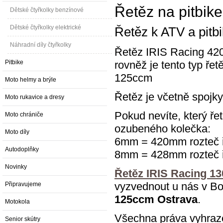
Řetěz na pitbike
Dětské čtyřkolky benzínové
Dětské čtyřkolky elektrické
Řetěz k ATV a pitbi
Náhradní díly čtyřkolky
Řetěz IRIS Racing 420
Pitbike
rovněž je tento typ ře
125ccm
Moto helmy a brýle
Řetěz je včetně spojky
Moto rukavice a dresy
Pokud nevíte, který ře
Moto chrániče
ozubeného kolečka:
Moto díly
6mm = 420mm rozteč 
Autodoplňky
8mm = 428mm rozteč 
Novinky
Řetěz IRIS Racing 13
vyzvednout u nás v B
Připravujeme
125ccm Ostrava
.
Motokola
Všechna práva vyhraz
Senior skútry