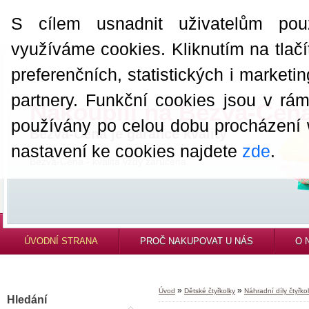
S cílem usnadnit uživatelům pou
využíváme cookies. Kliknutím na tlačí
preferenčních, statistických i market
partnery. Funkční cookies jsou v rá
Nakoupili na Bezva-Cen
používány po celou dobu procházení
Bezva-Cena je garance kvality
nastavení ke cookies najdete
zde
.
Bezva-Cena - kvalita vždy zaručena.
ÚVODNÍ STRANA
PROČ NAKUPOVAT U NÁS
O 
»
»
Úvod
Dětské čtyřkolky
Náhradní díly čtyřko
Hledání