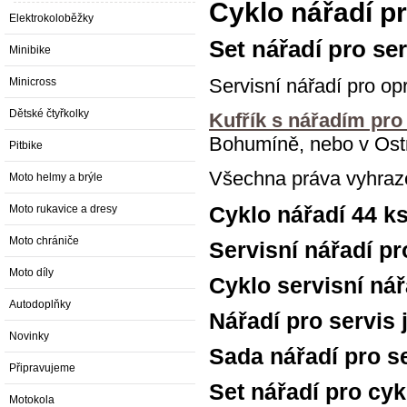
Cyklo nářadí p
Elektrokoloběžky
Set nářadí pro ser
Minibike
Servisní nářadí pro opr
Minicross
Dětské čtyřkolky
Kufřík s nářadím pro 
Bohumíně, nebo v Ost
Pitbike
Všechna práva vyhraz
Moto helmy a brýle
Cyklo nářadí 44 k
Moto rukavice a dresy
Moto chrániče
Servisní nářadí pr
Moto díly
Cyklo servisní nář
Autodoplňky
Nářadí pro servis 
Novinky
Sada nářadí pro se
Připravujeme
Set nářadí pro cy
Motokola