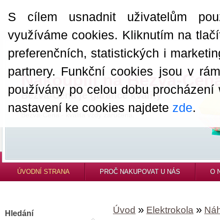
S cílem usnadnit uživatelům pou
využíváme cookies. Kliknutím na tlačí
preferenčních, statistických i market
partnery. Funkční cookies jsou v rá
Nakoupili na Bezva-Cen
používány po celou dobu procházení
Bezva-Cena je garance kvality
nastavení ke cookies najdete
zde
.
Bezva-Cena - kvalita vždy zaručena.
ÚVODNÍ STRANA
PROČ NAKUPOVAT U NÁS
O 
»
»
Úvod
Elektrokola
Náh
Hledání